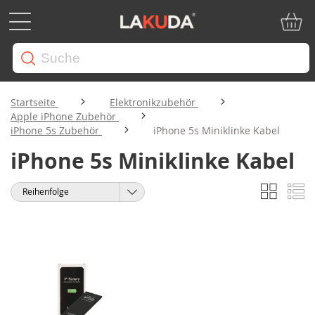
Mein W
Startseite
Elektronikzubehör
Apple iPhone Zubehör
iPhone 5s Zubehör
iPhone 5s Miniklinke Kabel
iPhone 5s Miniklinke Kabel
Liste
Li
Anzeigen
Sortieren
als
nach