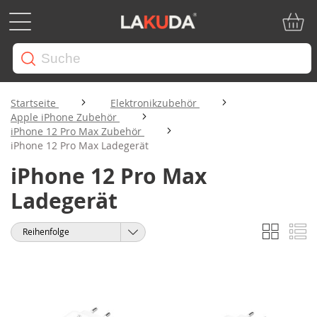
Mein W
Startseite
Elektronikzubehör
Apple iPhone Zubehör
iPhone 12 Pro Max Zubehör
iPhone 12 Pro Max Ladegerät
iPhone 12 Pro Max
Ladegerät
Liste
Li
Anzeigen
Sortieren
als
nach