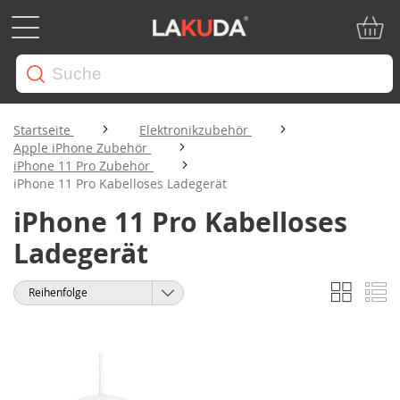
Mein W
Startseite
Elektronikzubehör
Apple iPhone Zubehör
iPhone 11 Pro Zubehör
iPhone 11 Pro Kabelloses Ladegerät
iPhone 11 Pro Kabelloses
Ladegerät
Liste
Li
Anzeigen
Sortieren
als
nach