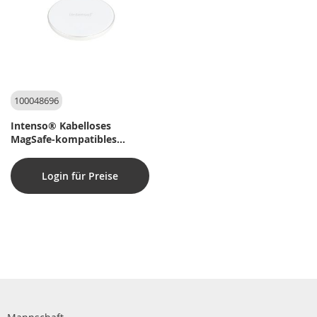
100048696
Intenso® Kabelloses
MagSafe-kompatibles
Ladegerät QI 15W mit USB-
C-Kabel und 30W PD/QC-
Login für Preise
Schnellladegerät. Weiß