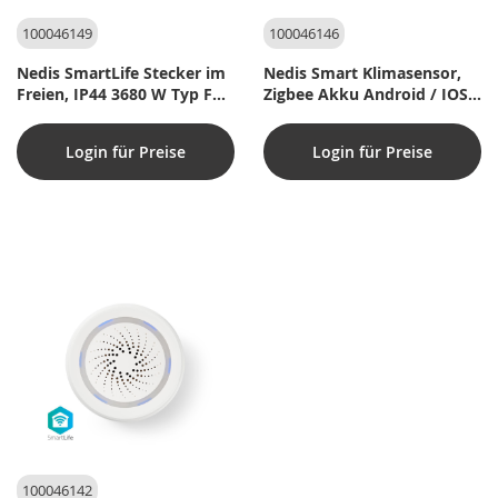
100046149
100046146
Nedis SmartLife Stecker im
Nedis Smart Klimasensor,
Freien, IP44 3680 W Typ F
Zigbee Akku Android / IOS
-30 - 40°C Android / IOS
Weiß
grau / weiss
Login für Preise
Login für Preise
100046142