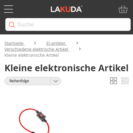
Mein W
Startseite
El-artikler
Verschiedene elektrische Artikel
Kleine elektronische Artikel
Kleine elektronische Artikel
Liste
Li
Anzeigen
Sortieren
als
nach