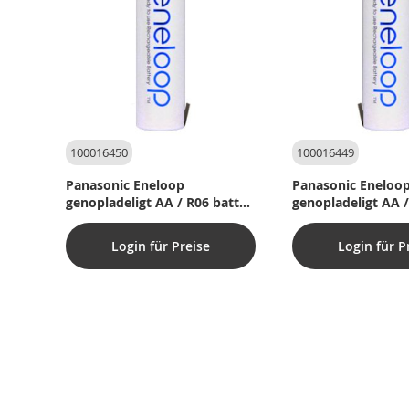
100016450
100016449
Panasonic Eneloop
Panasonic Eneloo
genopladeligt AA / R06 batteri
genopladeligt AA /
med Z-loddeflig - 1 stk.
med C-loddeflig - 1
Login für Preise
Login für P