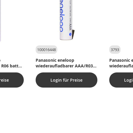
100016448
3793
p
Panasonic eneloop
Panasonic 
 R06 batteri
wiederaufladbarer AAA/R03-
wiederaufl
 stk.
Akku mit C-Lötfahne – 1 Stk.
Batterie mi
Stk.
reise
Login für Preise
Logi