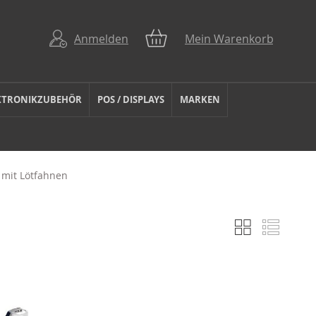
Anmelden
Mein Warenkorb
KTRONIKZUBEHÖR
POS / DISPLAYS
MARKEN
 mit Lötfahnen
Liste
Liste
Anzeigen
als