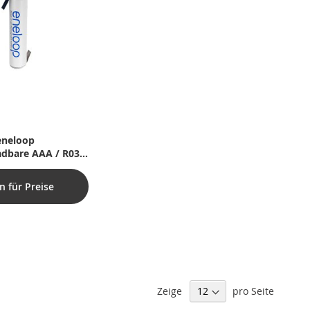
eneloop
adbare AAA / R03
t Z-Lötfahne - 1
n für Preise
Zeige
pro Seite