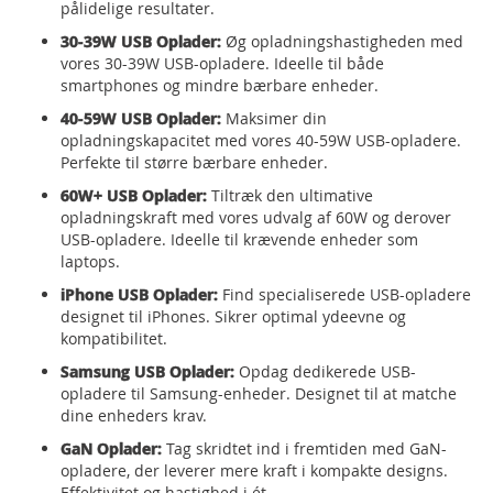
pålidelige resultater.
30-39W USB Oplader:
Øg opladningshastigheden med
vores 30-39W USB-opladere. Ideelle til både
smartphones og mindre bærbare enheder.
40-59W USB Oplader:
Maksimer din
opladningskapacitet med vores 40-59W USB-opladere.
Perfekte til større bærbare enheder.
60W+ USB Oplader:
Tiltræk den ultimative
opladningskraft med vores udvalg af 60W og derover
USB-opladere. Ideelle til krævende enheder som
laptops.
iPhone USB Oplader:
Find specialiserede USB-opladere
designet til iPhones. Sikrer optimal ydeevne og
kompatibilitet.
Samsung USB Oplader:
Opdag dedikerede USB-
opladere til Samsung-enheder. Designet til at matche
dine enheders krav.
GaN Oplader:
Tag skridtet ind i fremtiden med GaN-
opladere, der leverer mere kraft i kompakte designs.
Effektivitet og hastighed i ét.