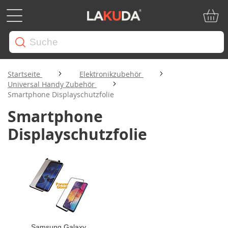
Mein W
Startseite
Elektronikzubehör
Universal Handy Zubehör
Smartphone Displayschutzfolie
Smartphone
Displayschutzfolie
Samsung Galaxy