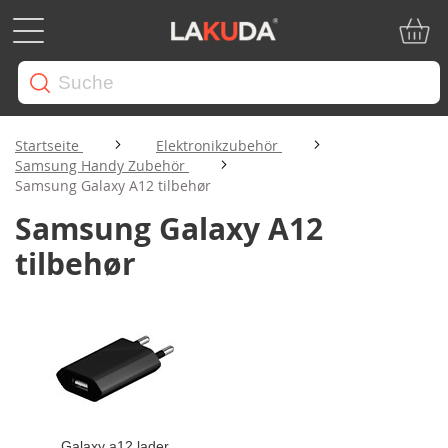
Mein W
Startseite
Elektronikzubehör
Samsung Handy Zubehör
Samsung Galaxy A12 tilbehør
Samsung Galaxy A12
tilbehør
Galaxy a12 lader